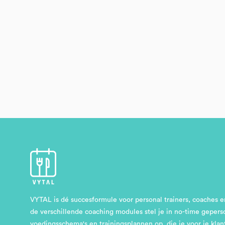
VYTAL is dé succesformule voor personal trainers, coaches 
de verschillende coaching modules stel je in no-time gepers
voedingsschema's en trainingsplannen op, die je voor je klan