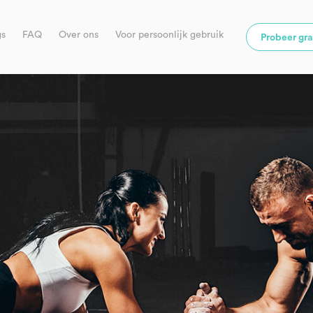
gs
FAQ
Over ons
Voor persoonlijk gebruik
Probeer gra