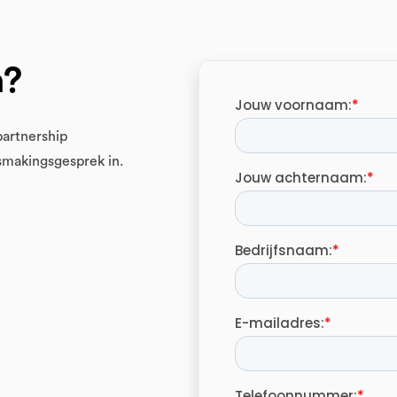
n?
partnership
ismakingsgesprek in.