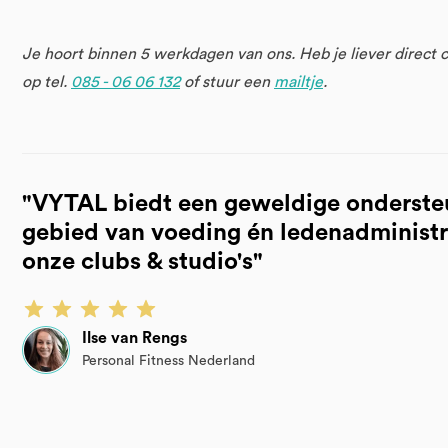
Je hoort binnen 5 werkdagen van ons. Heb je liever direct 
op tel.
085 - 06 06 132
of stuur een
mailtje
.
"VYTAL biedt een geweldige onderste
gebied van voeding én ledenadministr
onze clubs & studio's"
Ilse van Rengs
Personal Fitness Nederland