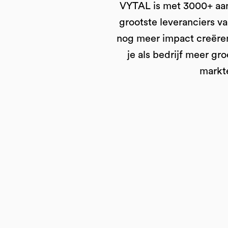
VYTAL is met 3000+ aan
grootste leveranciers v
nog meer impact creëren
je als bedrijf meer g
markt