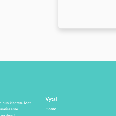
Vytal
en hun klanten. Met
Home
onaliseerde
ten direct