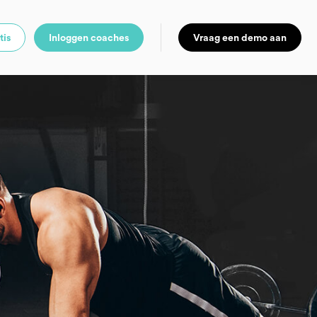
tis
Inloggen coaches
Vraag een demo aan