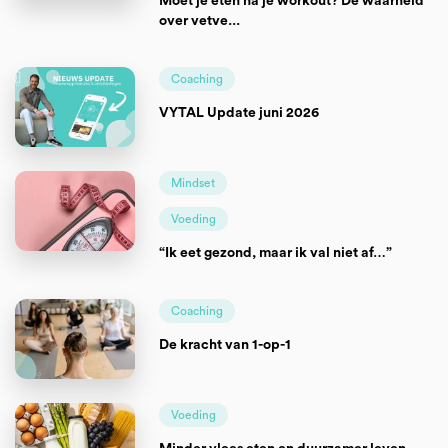
Moet je eten na je workout? De waarheid
over vetve...
Coaching
VYTAL Update juni 2026
Mindset
Voeding
“Ik eet gezond, maar ik val niet af…”
Coaching
De kracht van 1-op-1
Voeding