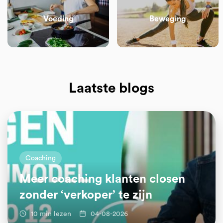
Voeding
Beweging
Laatste blogs
Coaching
Meer coaching klanten closen
zonder ‘verkoper’ te zijn
10 min lezen
04-08-2026