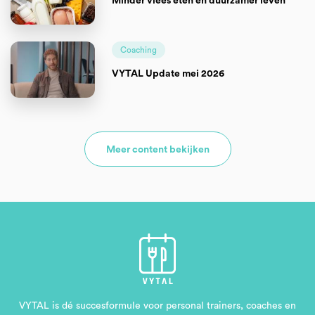
Minder vlees eten en duurzamer leven
Coaching
VYTAL Update mei 2026
Meer content bekijken
VYTAL is dé succesformule voor personal trainers, coaches en