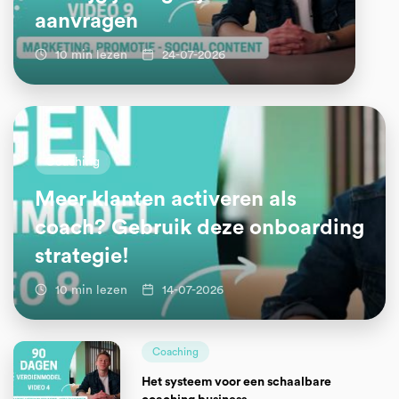
aanvragen
10 min lezen
24-07-2026
Coaching
Meer klanten activeren als
coach? Gebruik deze onboarding
strategie!
10 min lezen
14-07-2026
Coaching
Het systeem voor een schaalbare