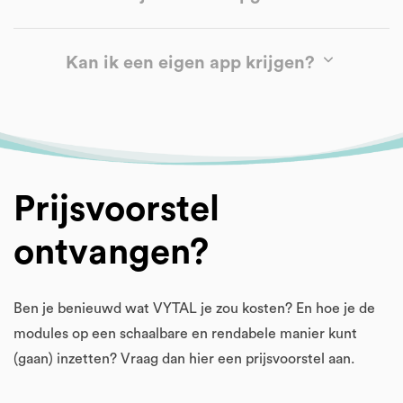
Kan ik een eigen app krijgen?
voedingsmodule
beweging en mindset
module
administratie module
Prijsvoorstel
community module
ontvangen?
Ben je benieuwd wat VYTAL je zou kosten? En hoe je de
modules op een schaalbare en rendabele manier kunt
(gaan) inzetten? Vraag dan hier een prijsvoorstel aan.
Let’s get VYTAL!