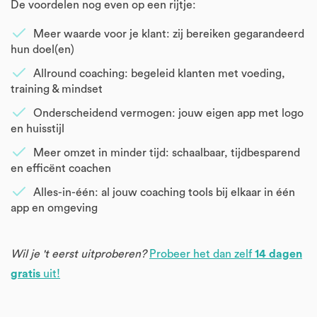
De voordelen nog even op een rijtje:
Meer waarde voor je klant: zij bereiken gegarandeerd
hun doel(en)
Allround coaching: begeleid klanten met voeding,
training & mindset
Onderscheidend vermogen: jouw eigen app met logo
en huisstijl
*Let op:
​​​​​​Meer omzet in minder tijd: schaalbaar, tijdbesparend
en efficënt coachen
Alles-in-één: al jouw coaching tools bij elkaar in één
app en omgeving
Aan de slag
Wil je 't eerst uitproberen?
Probeer het dan zelf
14 dagen
gratis
uit!