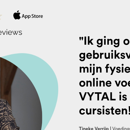
"Ik ging 
gebruiksv
mijn fysi
online v
VYTAL is 
cursisten
Tineke Verrijp |
Voedings