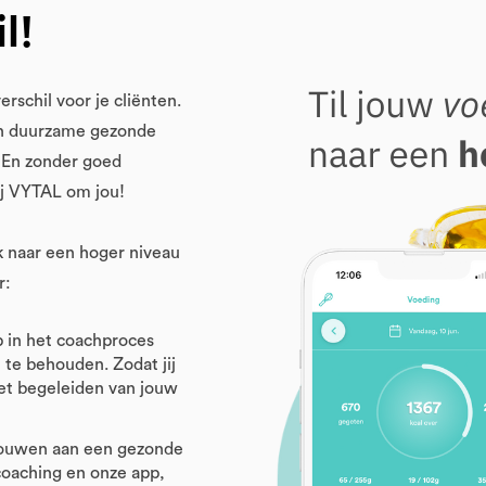
l!
erschil voor je cliënten.
een duurzame gezonde
. En zonder goed
ij VYTAL om jou!
k naar een hoger niveau
r:
p in het coachproces
 te behouden. Zodat jij
het begeleiden van jouw
ouwen aan een gezonde
coaching en onze app,