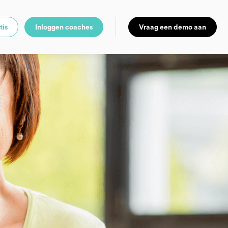
tis
Inloggen coaches
Vraag een demo aan