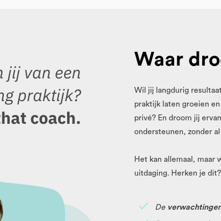
Waar dro
Wil jij langdurig result
praktijk laten groeien e
privé? En droom jij erva
ondersteunen, zonder al
Het kan allemaal, maar w
uitdaging. Herken je dit?
De
verwachtinge