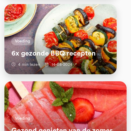
Voeding
6x gezonde BBQ recepten
4 min lezen
14-08-2024
Voeding
Gezond genieten van de zomer