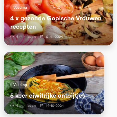
Voeding
4 x gezonde Gooische Vrouwen
recepten
4 min lezen
01-11-2024
Voeding
5 keer eiwitrijke ontbijtjes
4 min lezen
14-10-2024