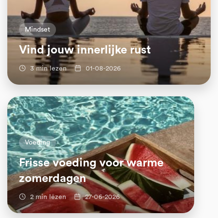
Mindset
Vind jouw innerlijke rust
3 min lezen
01-08-2026
Voeding
Frisse voeding voor warme
zomerdagen
2 min lezen
27-06-2026