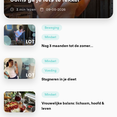
3 min lezen
09-05-2026
Beweging
Mindset
Nog 3 maanden tot de zomer…
Mindset
Voeding
Stagneren in je dieet
Mindset
Vrouwelijke balans: lichaam, hoofd &
leven