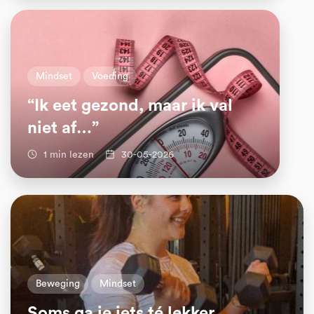
Mindset
Voeding
“Ik eet gezond, maar ik val
niet af…”
1 min lezen
30-05-2026
Beweging
Mindset
Soms ga je iets té lekker