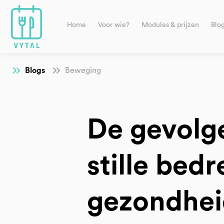
Home
Voor wie?
Modules & prijzen
Blo
Blogs
Beweging
De gevolge
stille bed
gezondhei