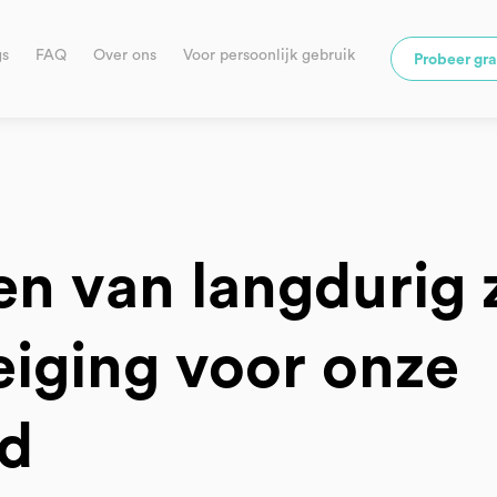
gs
FAQ
Over ons
Voor persoonlijk gebruik
Probeer gra
n van langdurig z
reiging voor onze
d