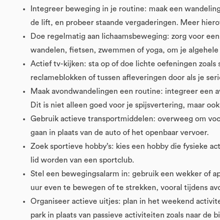
Integreer beweging in je routine: maak een wandeling 
de lift, en probeer staande vergaderingen. Meer hiero
Doe regelmatig aan lichaamsbeweging: zorg voor een re
wandelen, fietsen, zwemmen of yoga, om je algehele
Actief tv-kijken: sta op of doe lichte oefeningen zoals
reclameblokken of tussen afleveringen door als je ser
Maak avondwandelingen een routine: integreer een avo
Dit is niet alleen goed voor je spijsvertering, maar oo
Gebruik actieve transportmiddelen: overweeg om voor 
gaan in plaats van de auto of het openbaar vervoer.
Zoek sportieve hobby’s: kies een hobby die fysieke act
lid worden van een sportclub.
Stel een bewegingsalarm in: gebruik een wekker of ap
uur even te bewegen of te strekken, vooral tijdens 
Organiseer actieve uitjes: plan in het weekend activi
park in plaats van passieve activiteiten zoals naar de 