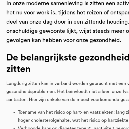
In onze moderne samenleving is zitten een acti
het nu voor werk is, tijdens het reizen of ontsp
deel van onze dag door in een zittende houding
onschuldige gewoonte lijkt, wijst steeds meer o
gevolgen kan hebben voor onze gezondheid.
De belangrijkste gezondheids
zitten
Langdurig zitten kan in verband worden gebracht met een v
gezondheidsproblemen. Het beïnvloedt niet alleen onze fys
aantasten. Hier zijn enkele van de meest voorkomende gezo
Toename van het risico op hart- en vaatziekten:
lang z
hoger cholesterolgehalte, wat het risico op hartziekt
Verhoogde kans op diabetes type 2:
inactiviteit bevor