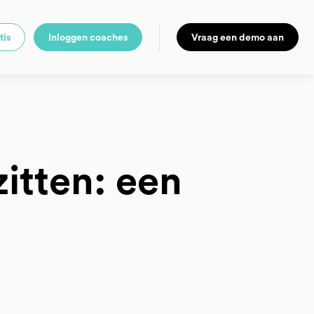
tis
Inloggen coaches
Vraag een demo aan
itten: een