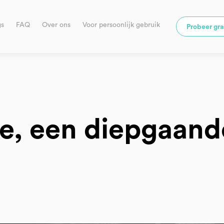
gs
FAQ
Over ons
Voor persoonlijk gebruik
Probeer gra
e, een diepgaand