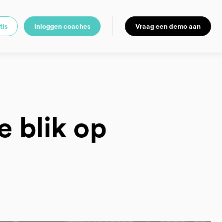
tis
Inloggen coaches
Vraag een demo aan
e blik op