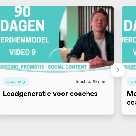
Coaching
leestijd: 10 min
Co
Leadgeneratie voor coaches
Me
co