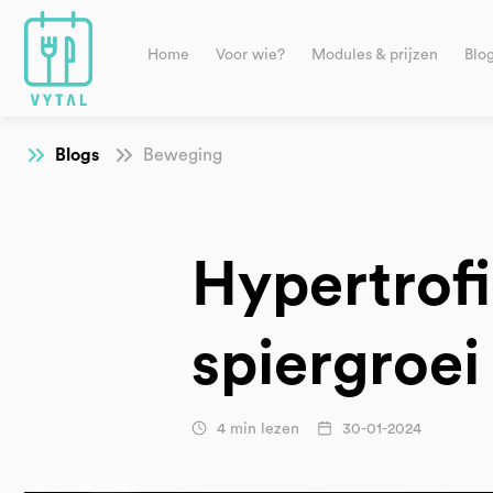
Home
Voor wie?
Modules & prijzen
Blo
Blogs
Beweging
Hypertrofi
spiergroei
4 min lezen
30-01-2024