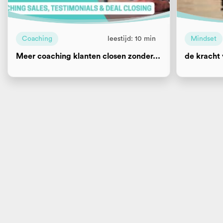
Coaching
leestijd: 10 min
Mindset
Meer coaching klanten closen zonder...
de kracht 