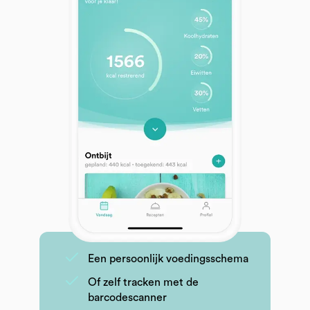
Een persoonlijk voedingsschema
Of zelf tracken met de
barcodescanner