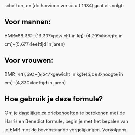
schatten, en (de herziene versie uit 1984) gaat als volgt:
Voor mannen:
BMR=88,362+(13,397×gewicht in kg)+(4,799×hoogte in
cm)−(5,677×leeftijd in jaren)
Voor vrouwen:
BMR=447,593+(9,247×gewicht in kg)+(3,098×hoogte in
cm)−(4,330×leeftijd in jaren)
Hoe gebruik je deze formule?
Om je dagelijkse caloriebehoeften te berekenen met de
Harris en Benedict formule, begin je met het bepalen van
je BMR met de bovenstaande vergelijkingen. Vervolgens