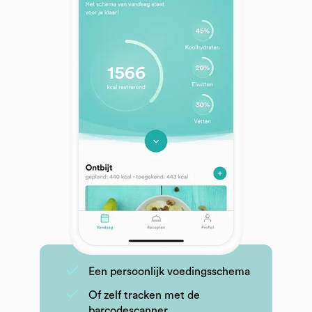
Een persoonlijk voedingsschema
Of zelf tracken met de
barcodescanner