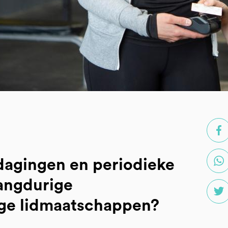
tdagingen en periodieke
langdurige
ge lidmaatschappen?