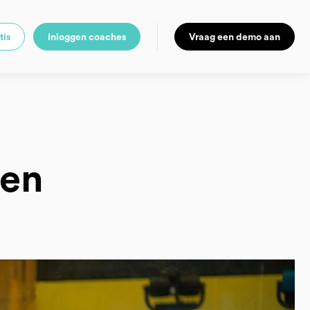
tis
Inloggen coaches
Vraag een demo aan
pen