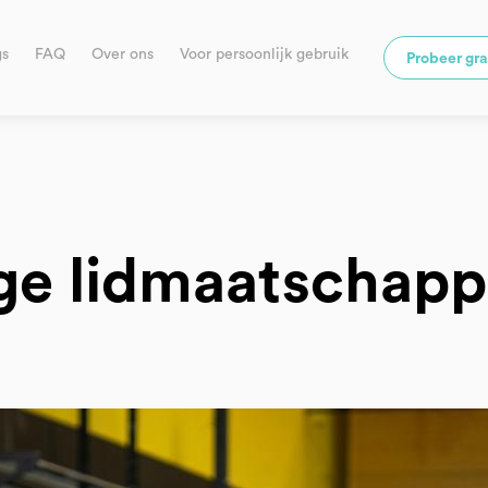
gs
FAQ
Over ons
Voor persoonlijk gebruik
Probeer gra
ge lidmaatschap