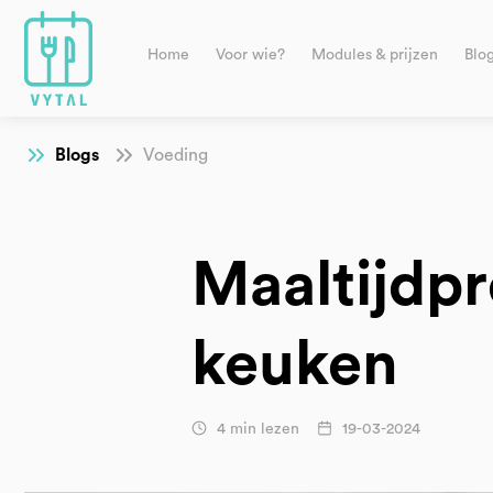
Home
Voor wie?
Modules & prijzen
Blo
Blogs
Voeding
Maaltijdpr
keuken
4 min lezen
19-03-2024