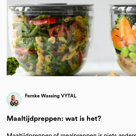
Femke Wassing VYTAL
Maaltijdpreppen: wat is het?
Maaltijdpreppen of mealpreppen is niets anders