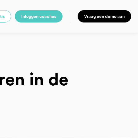
tis
Inloggen coaches
Vraag een demo aan
ren in de