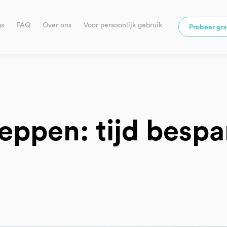
gs
FAQ
Over ons
Voor persoonlijk gebruik
Probeer gra
eppen: tijd bespa