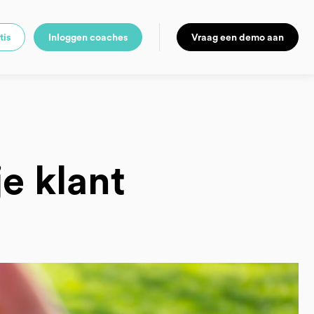
tis
Inloggen coaches
Vraag een demo aan
je klant