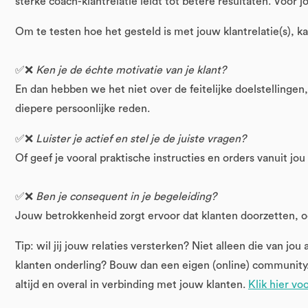
sterke coach-klantrelatie leidt tot betere resultaten. Voor j
Om te testen hoe het gesteld is met jouw klantrelatie(s), ka
✅❌
Ken je de échte motivatie van je klant?
En dan hebben we het niet over de feitelijke doelstellingen,
diepere persoonlijke reden.
✅❌
Luister je actief en stel je de juiste vragen?
Of geef je vooral praktische instructies en orders vanuit jou
✅❌
Ben je consequent in je begeleiding?
Jouw betrokkenheid zorgt ervoor dat klanten doorzetten, oo
Tip: wil jij jouw relaties versterken? Niet alleen die van jo
klanten onderling? Bouw dan een eigen (online) community
altijd en overal in verbinding met jouw klanten.
Klik hier vo