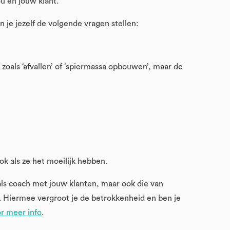
ou én jouw klant.
n je jezelf de volgende vragen stellen:
 zoals ‘afvallen’ of ‘spiermassa opbouwen’, maar de
k als ze het moeilijk hebben.
u als coach met jouw klanten, maar ook die van
. Hiermee vergroot je de betrokkenheid en ben je
or meer info
.