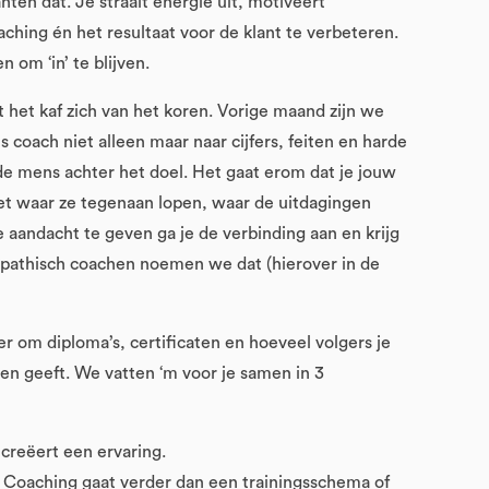
nten dat. Je straalt energie uit, motiveert
ching én het resultaat voor de klant te verbeteren.
n om ‘in’ te blijven.
t het kaf zich van het koren. Vorige maand zijn we
s coach niet alleen maar naar cijfers, feiten en harde
de mens achter het doel. Het gaat erom dat je jouw
eet waar ze tegenaan lopen, waar de uitdagingen
ke aandacht te geven ga je de verbinding aan en krijg
pathisch coachen noemen we dat (hierover in de
 om diploma’s, certificaten en hoeveel volgers je
ten geeft. We vatten ‘m voor je samen in 3
creëert een ervaring.
 Coaching gaat verder dan een trainingsschema of