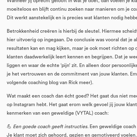
Wanneer jij oprecht gelooft in wat je doet, dan voelen je kla
moeiteloos en blijft continu zoeken naar manieren om je coa
Dit werkt aanstekelijk en is precies wat klanten nodig hebbe
Betrokkenheid creëren is hierbij de sleutel. Hiermee scheid
hier uitvoerig op ingegaan. De conclusie was vooral dat je al
resultaten kan en mag kijken, maar je ook moet richten op 
klanten daadwerkelijk leert kennen en begrijpen. Dat je w
liggen en waar de echte ‘pijn’ zit. En alleen door persoonlij
je het vertrouwen en de commitment van jouw klanten. Em
volgende coaching blog van Rick meer).
Wat maakt een coach dan écht goed? Het gaat dus niet meer
op Instagram hebt. Het gaat erom welk gevoel jij jouw klan
kenmerken van een geweldige (VYTAL) coach:
💪
Een goede coach geeft instructies.
Een geweldige coach 
Je klant moet zich gehoord, gezien en gemotiveerd voelen.