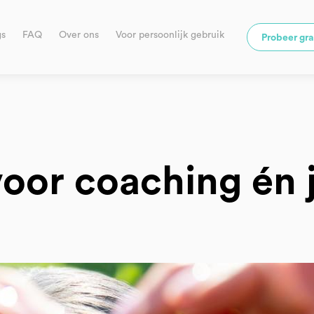
gs
FAQ
Over ons
Voor persoonlijk gebruik
Probeer gra
 voor coaching én 